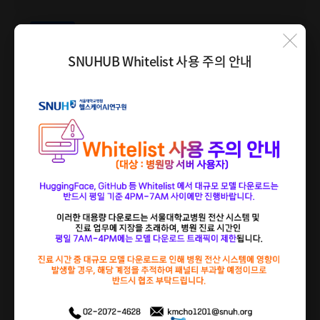
SNUHUB 서비스 일시 중단 안내
본원
팝업
팝업
2026.03.20
SNUHUB Whitelist 사용 주의 안내
SNUHUB 정기점검 안내
닫기
닫기
SNUHUB
를
시작해 보세요.
로그인 하기
회원 가입하기
CPU 사용량(%)
100.00
80.00