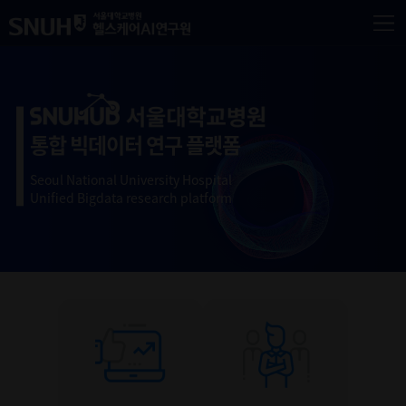
전
메
메인
닫
페이지
통합 빅데이터 연구 플랫폼
S
e
o
u
l
N
a
t
i
o
n
a
l
U
n
i
v
e
r
s
i
t
y
H
o
s
p
i
t
a
l
U
n
i
f
e
d
B
i
g
d
a
t
a
r
e
s
e
a
r
c
h
p
l
a
t
f
o
r
m