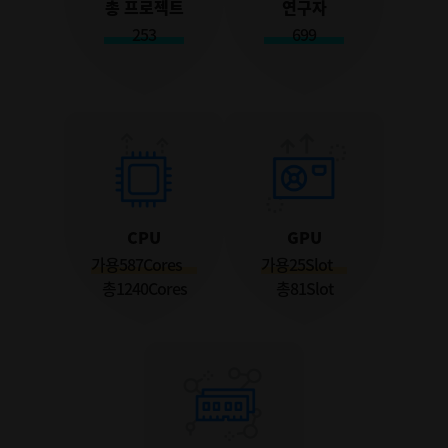
총 프로젝트
연구자
253
699
CPU
GPU
가용
587
Cores
가용
25
Slot
총
1240
Cores
총
81
Slot