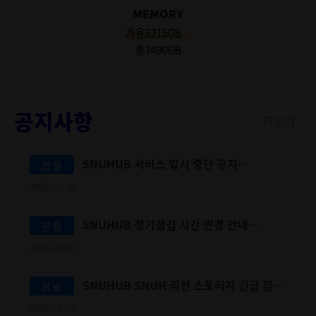
MEMORY
가용
3215
GB
총
7490
GB
공지사항
더보기
SNUHUB 서비스 일시 중단 공지
본원
(2026.6.20(토))
2026.06.16
SNUHUB 정기점검 시간 변경 안내
본원
(6.10(수) 12PM~)
2026.06.09
SNUHUB SNUH 리전 스토리지 긴급 점검
본원
안내(4/10 9AM-3PM)
2026.04.09